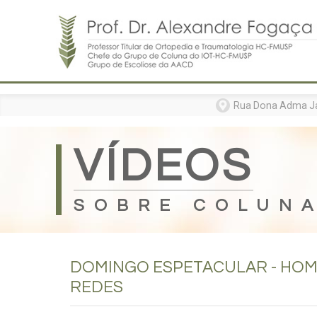
Home
Formação
Entenda sua doença
Rua Dona Adma Jafe
Tratamentos
Matérias
VÍDEOS
Vídeos
Consultórios
SOBRE COLUN
Contato
DOMINGO ESPETACULAR - HOM
REDES
Especialista da coluna e suas defor