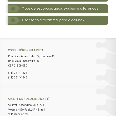
Tipos de escoliose: quais existem e diferenças
Usar salto alto faz mal para a coluna?
CONSULTÓRIO
- BELA VISTA
Rua Dona Adma Jafet 74, conjunto 43
Bela Vista - São Paulo - SP
CEP 01308-050
(11) 2614-1325
(11) 2614-1346
AACD
- HOSPITAL ABREU SODRÉ
Av. Prof. Ascendino Reis, 724
Moema - São Paulo, SP - Brasil
CEP: 04027-000