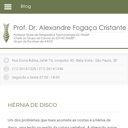
Blog
Home
Formação
Entenda sua doença
Tratamentos
Matérias
Rua Dona Adma Jafet 74, conjunto 43 - Bela Vista - São Paulo, SP
Vídeos
(11) 2614-1325 / (11) 2614-1346
Consultórios
Segunda a Sexta 07:00 - 18:00
Contato
HÉRNIA DE DISCO
Um dos problemas que mais acomete as costas é a hérnia de
disco, uma lesão na região da coluna vertebral. A alteração surge