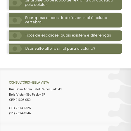
Síndrome do pescoço de texto - a dor causada
pelo celular
Sobrepeso e obesidade fazem mal à coluna
vertebral
Tipos de escoliose: quais existem e diferenças
Usar salto alto faz mal para a coluna?
CONSULTÓRIO
- BELA VISTA
Rua Dona Adma Jafet 74, conjunto 43
Bela Vista - São Paulo - SP
CEP 01308-050
(11) 2614-1325
(11) 2614-1346