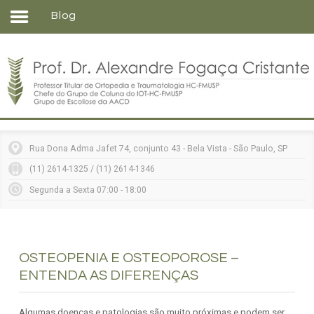
Blog
Home
Formação
Entenda sua doença
Tratamentos
Matérias
Rua Dona Adma Jafet 74, conjunto 43 - Bela Vista - São Paulo, SP
Vídeos
(11) 2614-1325 / (11) 2614-1346
Consultórios
Segunda a Sexta 07:00 - 18:00
Contato
OSTEOPENIA E OSTEOPOROSE –
ENTENDA AS DIFERENÇAS
Algumas doenças e patologias são muito próximas e podem ser